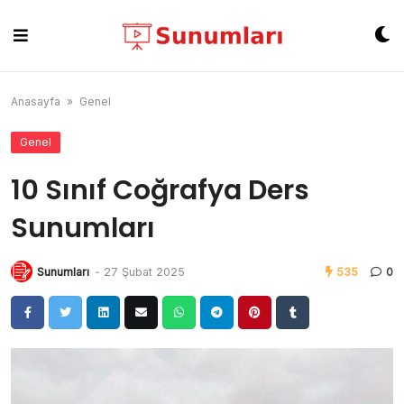
Skip
to
content
Anasayfa
»
Genel
Genel
10 Sınıf Coğrafya Ders
Sunumları
Sunumları
-
27 Şubat 2025
535
0