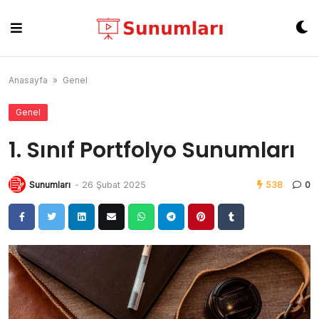
Skip
to
content
Anasayfa
»
Genel
Genel
1. Sınıf Portfolyo Sunumları
Sunumları
-
26 Şubat 2025
538
0