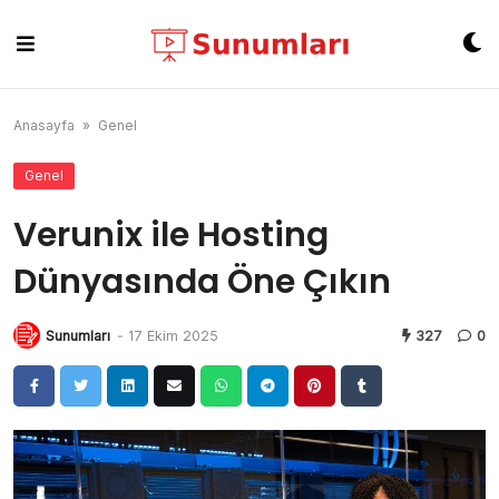
Skip
to
content
Anasayfa
»
Genel
Genel
Verunix ile Hosting
Dünyasında Öne Çıkın
Sunumları
-
17 Ekim 2025
327
0