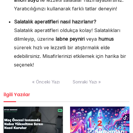
limon suyu
ile lezzetli salatalar hazırlayabilirsiniz.
Yaratıcılığınızı kullanarak farklı tatlar deneyin!
Salatalık aperatifleri nasıl hazırlanır?
Salatalık aperatifleri oldukça kolay! Salatalıkları
dilimleyip, üzerine
labne peyniri
veya
humus
sürerek hızlı ve lezzetli bir atıştırmalık elde
edebilirsiniz. Misafirlerinizi etkilemek için harika bir
seçenek!
Yazı
« Önceki Yazı
Sonraki Yazı »
gezinmesi
İlgili Yazılar