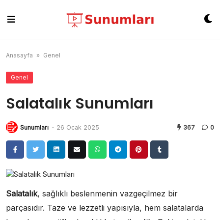
Skip
to
content
Anasayfa
»
Genel
Genel
Salatalık Sunumları
Sunumları
-
26 Ocak 2025
367
0
Salatalık
, sağlıklı beslenmenin vazgeçilmez bir
parçasıdır. Taze ve lezzetli yapısıyla, hem salatalarda