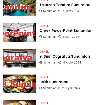
GENEL
Trabzon Tanıtım Sunumları
Sunumları
7 Ekim 2024
GENEL
Örnek PowerPoint Sunumları
Sunumları
4 Ekim 2024
GENEL
9. Sınıf Coğrafya Sunumları
Sunumları
16 Aralık 2024
GENEL
Balık Sunumları
Sunumları
20 Eylül 2024
GENEL