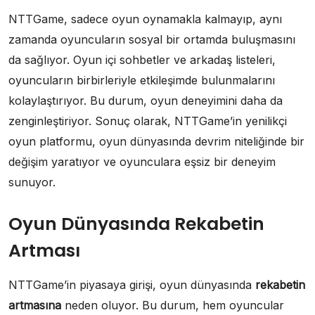
NTTGame, sadece oyun oynamakla kalmayıp, aynı
zamanda oyuncuların sosyal bir ortamda buluşmasını
da sağlıyor. Oyun içi sohbetler ve arkadaş listeleri,
oyuncuların birbirleriyle etkileşimde bulunmalarını
kolaylaştırıyor. Bu durum, oyun deneyimini daha da
zenginleştiriyor. Sonuç olarak, NTTGame’in yenilikçi
oyun platformu, oyun dünyasında devrim niteliğinde bir
değişim yaratıyor ve oyunculara eşsiz bir deneyim
sunuyor.
Oyun Dünyasında Rekabetin
Artması
NTTGame’in piyasaya girişi, oyun dünyasında
rekabetin
artmasına
neden oluyor. Bu durum, hem oyuncular