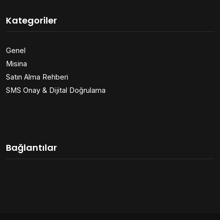
Kategoriler
Genel
Misina
Satın Alma Rehberi
SMS Onay & Dijital Doğrulama
Bağlantılar