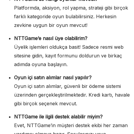
Platformda, aksiyon, rol yapma, strateji gibi birçok
farklı kategoride oyun bulabilirsiniz. Herkesin
zevkine uygun bir oyun mevcut!
NTTGame’e nasıl üye olabilirim?
Üyelik işlemleri oldukça basit! Sadece resmi web
sitesine gidin, kayıt formunu doldurun ve birkaç
adımda oyuna başlayın.
Oyun içi satın alımlar nasıl yapılır?
Oyun içi satın alımlar, güvenli bir ödeme sistemi
üzerinden gerçekleştirilmektedir. Kredi kartı, havale
gibi birçok seçenek mevcut.
NTTGame ile ilgili destek alabilir miyim?
Evet, NTTGame’in müşteri destek ekibi her zaman