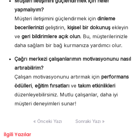
Müşteri iletişimini güçlendirmek için neler
yapmalıyım?
Müşteri iletişimini güçlendirmek için
dinleme
becerilerinizi
geliştirin,
kişisel bir dokunuş
ekleyin
ve
geri bildirimlere açık olun
. Bu, müşterilerinizle
daha sağlam bir bağ kurmanıza yardımcı olur.
Çağrı merkezi çalışanlarımın motivasyonunu nasıl
artırabilirim?
Çalışan motivasyonunu artırmak için
performans
ödülleri
,
eğitim fırsatları
ve
takım etkinlikleri
düzenleyebilirsiniz. Mutlu çalışanlar, daha iyi
müşteri deneyimleri sunar!
Yazı
« Önceki Yazı
Sonraki Yazı »
gezinmesi
İlgili Yazılar