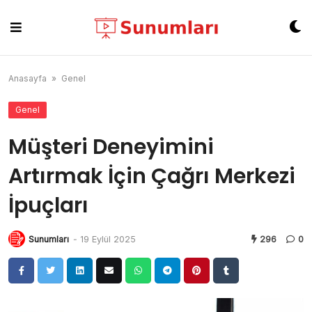
Skip
to
content
Anasayfa
»
Genel
Genel
Müşteri Deneyimini
Artırmak İçin Çağrı Merkezi
İpuçları
Sunumları
-
19 Eylül 2025
296
0