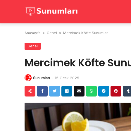
Skip
to
content
Anasayfa
»
Genel
»
Mercimek Köfte Sunumları
Genel
Mercimek Köfte Sun
Sunumları
-
15 Ocak 2025