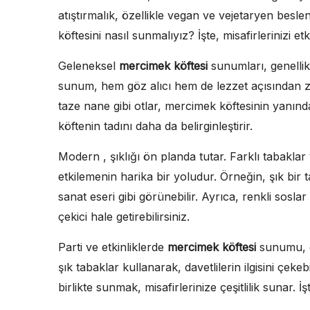
atıştırmalık, özellikle vegan ve vejetaryen besle
köftesini nasıl sunmalıyız? İşte, misafirlerinizi et
Geleneksel
mercimek köftesi
sunumları, genellikle
sunum, hem göz alıcı hem de lezzet açısından z
taze nane gibi otlar, mercimek köftesinin yanında
köftenin tadını daha da belirginleştirir.
Modern , şıklığı ön planda tutar. Farklı tabaklar
etkilemenin harika bir yoludur. Örneğin, şık bir 
sanat eseri gibi görünebilir. Ayrıca, renkli sosl
çekici hale getirebilirsiniz.
Parti ve etkinliklerde
mercimek köftesi
sunumu, eğ
şık tabaklar kullanarak, davetlilerin ilgisini çekeb
birlikte sunmak, misafirlerinize çeşitlilik sunar. İş