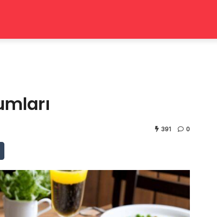
umları
391
0