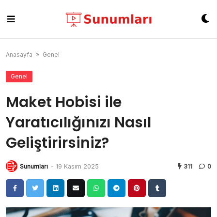
Skip
to
content
Anasayfa
»
Genel
Genel
Maket Hobisi ile
Yaratıcılığınızı Nasıl
Geliştirirsiniz?
Sunumları
-
19 Kasım 2025
311
0