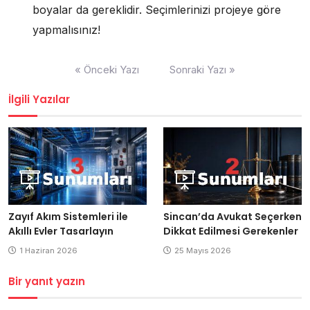
boyalar da gereklidir. Seçimlerinizi projeye göre
yapmalısınız!
Yazı
« Önceki Yazı
Sonraki Yazı »
gezinmesi
İlgili Yazılar
Zayıf Akım Sistemleri ile
Sincan’da Avukat Seçerken
Akıllı Evler Tasarlayın
Dikkat Edilmesi Gerekenler
1 Haziran 2026
25 Mayıs 2026
Bir yanıt yazın