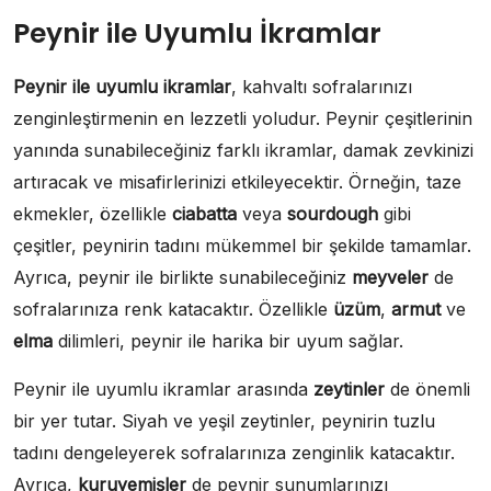
Peynir ile Uyumlu İkramlar
Peynir ile uyumlu ikramlar
, kahvaltı sofralarınızı
zenginleştirmenin en lezzetli yoludur. Peynir çeşitlerinin
yanında sunabileceğiniz farklı ikramlar, damak zevkinizi
artıracak ve misafirlerinizi etkileyecektir. Örneğin, taze
ekmekler, özellikle
ciabatta
veya
sourdough
gibi
çeşitler, peynirin tadını mükemmel bir şekilde tamamlar.
Ayrıca, peynir ile birlikte sunabileceğiniz
meyveler
de
sofralarınıza renk katacaktır. Özellikle
üzüm
,
armut
ve
elma
dilimleri, peynir ile harika bir uyum sağlar.
Peynir ile uyumlu ikramlar arasında
zeytinler
de önemli
bir yer tutar. Siyah ve yeşil zeytinler, peynirin tuzlu
tadını dengeleyerek sofralarınıza zenginlik katacaktır.
Ayrıca,
kuruyemişler
de peynir sunumlarınızı