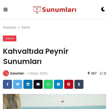
Skip
to
content
Anasayfa
»
Genel
Genel
Kahvaltıda Peynir
Sunumları
Sunumları
-
1 Mayıs 2025
397
0