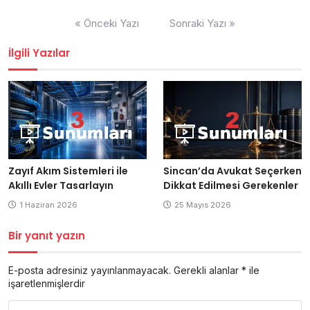
Yazı
« Önceki Yazı
Sonraki Yazı »
gezinmesi
İlgili Yazılar
Zayıf Akım Sistemleri ile
Sincan’da Avukat Seçerken
Akıllı Evler Tasarlayın
Dikkat Edilmesi Gerekenler
1 Haziran 2026
25 Mayıs 2026
Bir yanıt yazın
E-posta adresiniz yayınlanmayacak.
Gerekli alanlar
*
ile
işaretlenmişlerdir