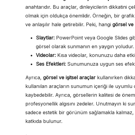
anahtarıdır. Bu araçlar, dinleyicilerin dikkatini 
olmak için oldukça önemlidir. Örneğin, bir grafik
ve anlaşılır hale getirebilir. Peki, hangi
görsel ve 
Slaytlar:
PowerPoint veya Google Slides gibi 
görsel olarak sunmanın en yaygın yoludur.
Videolar:
Kısa videolar, konunuzu daha etkile
Ses Efektleri:
Sunumunuza uygun ses efektleri 
Ayrıca,
görsel ve işitsel araçlar
kullanırken dikka
kullanılan araçların sunumun içeriği ile uyumlu ol
kaybedebilir. Ayrıca, görsellerin kalitesi de öneml
profesyonellik algısını zedeler. Unutmayın ki s
sadece estetik bir görünüm sağlamakla kalmaz, 
katkıda bulunur.