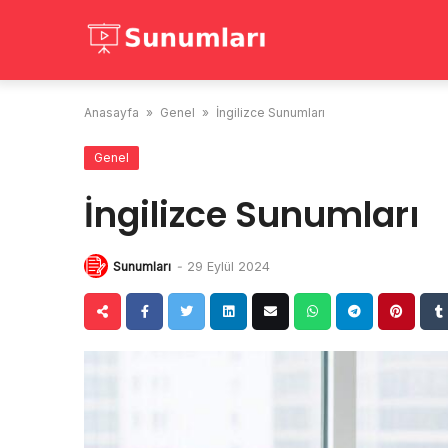
Skip
to
content
Anasayfa
»
Genel
»
İngilizce Sunumları
Genel
İngilizce Sunumları
Sunumları
-
29 Eylül 2024