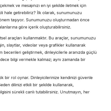
i çekmek ve mesajınızı en iyi şekilde iletmek için
kili hale getirebiliriz? İlk olarak, sunumunuzu
ük önem taşıyor. Sunumunuzu oluşturmadan önce
alanlarına göre içerik oluşturabilirsiniz.
şitsel araçları kullanmaktır. Bu araçlar, sunumunuzu
neğin, slaytlar, videolar veya grafikler kullanarak
şim becerileri geliştirmek, dinleyicilerle aranızda güçlü
dece bilgi vermekle kalmaz; aynı zamanda bir
k bir rol oynar. Dinleyicilerinize kendinizi güvenle
den dilinizi etkili bir şekilde kullanarak,
lgisini sürekli canlı tutabilirsiniz. Unutmayın, her