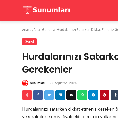
Skip
to
content
Anasayfa
»
Genel
»
Hurdalarınızı Satarken Dikkat Etmeniz 
Genel
Hurdalarınızı Satark
Gerekenler
Sunumları
-
27 Ağustos 2025
Hurdalarınızı satarken dikkat etmeniz gereken ön
ve stratejilerle en iyi fiyatı elde etmenin yollar