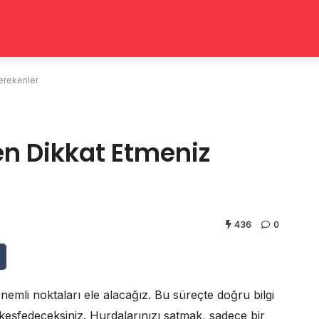
Gerekenler
en Dikkat Etmeniz
436
0
emli noktaları ele alacağız. Bu süreçte doğru bilgi
ını keşfedeceksiniz. Hurdalarınızı satmak, sadece bir