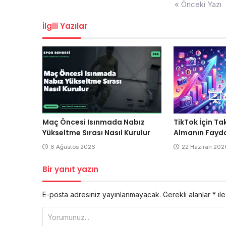
Yazı
« Önceki Yazı
gezinmesi
İlgili Yazılar
Maç Öncesi Isınmada Nabız
TikTok İçin Ta
Yükseltme Sırası Nasıl Kurulur
Almanın Fayda
6 Ağustos 2026
22 Haziran 202
Bir yanıt yazın
E-posta adresiniz yayınlanmayacak.
Gerekli alanlar
*
ile