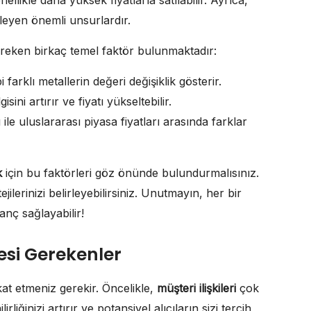
ellikle daha yüksek fiyatlarla satılabilir. Ayrıca,
ileyen önemli unsurlardır.
ereken birkaç temel faktör bulunmaktadır:
farklı metallerin değeri değişiklik gösterir.
isini artırır ve fiyatı yükseltebilir.
 ile uluslararası piyasa fiyatları arasında farklar
k
için bu faktörleri göz önünde bulundurmalısınız.
tejilerinizi belirleyebilirsiniz. Unutmayın, her bir
nç sağlayabilir!
esi Gerekenler
at etmeniz gerekir. Öncelikle,
müşteri ilişkileri
çok
irliğinizi artırır ve potansiyel alıcıların sizi tercih