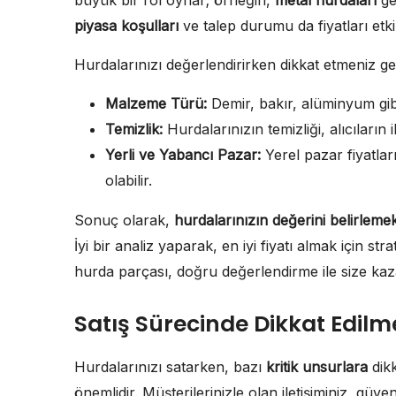
büyük bir rol oynar; örneğin,
metal hurdaları
gen
piyasa koşulları
ve talep durumu da fiyatları etk
Hurdalarınızı değerlendirirken dikkat etmeniz g
Malzeme Türü:
Demir, bakır, alüminyum gibi 
Temizlik:
Hurdalarınızın temizliği, alıcıların ilg
Yerli ve Yabancı Pazar:
Yerel pazar fiyatları
olabilir.
Sonuç olarak,
hurdalarınızın değerini belirleme
İyi bir analiz yaparak, en iyi fiyatı almak için stra
hurda parçası, doğru değerlendirme ile size kaza
Satış Sürecinde Dikkat Edilm
Hurdalarınızı satarken, bazı
kritik unsurlara
dikk
önemlidir. Müşterilerinizle olan iletişiminiz, güvenil