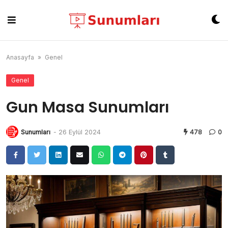
Skip
to
content
Anasayfa
»
Genel
Genel
Gun Masa Sunumları
Sunumları
-
26 Eylül 2024
478
0