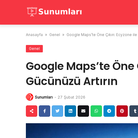
Skip
to
content
Anasayfa
»
Genel
»
Google Maps’te Öne Çıkın: Ecyzone ile 
Genel
Google Maps’te Öne Ç
Gücünüzü Artırın
Sunumları
-
27 Şubat 2026