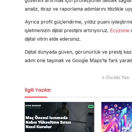
güvenini artırmak için profesyonel destek sağl
analiz, itiraz ve raporlama adımlarını titizlikle uy
Ayrıca profil güçlendirme, yıldız puanı iyileştir
işletmenizin dijital prestijini artırıyoruz.
Ecyzone
i
dijital vitrin elde edersiniz.
Dijital dünyada güven, görünürlük ve prestij k
adım öne taşımak ve Google Maps’te fark yaratmak
Yazı
« Önceki Yazı
gezinmesi
İlgili Yazılar