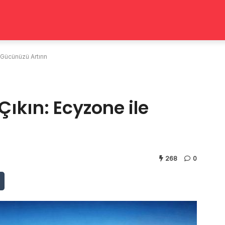
Gücünüzü Artırın
ıkın: Ecyzone ile
268
0