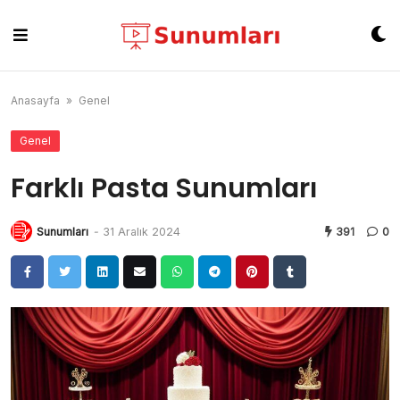
Skip
to
content
Anasayfa
»
Genel
Genel
Farklı Pasta Sunumları
Sunumları
-
31 Aralık 2024
391
0