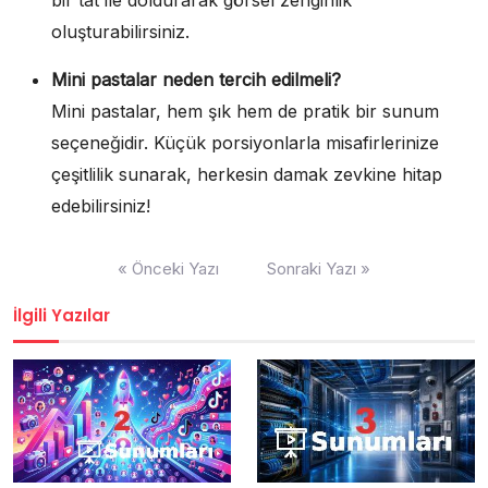
bir tat ile doldurarak görsel zenginlik
oluşturabilirsiniz.
Mini pastalar neden tercih edilmeli?
Mini pastalar, hem şık hem de pratik bir sunum
seçeneğidir. Küçük porsiyonlarla misafirlerinize
çeşitlilik sunarak, herkesin damak zevkine hitap
edebilirsiniz!
Yazı
« Önceki Yazı
Sonraki Yazı »
gezinmesi
İlgili Yazılar