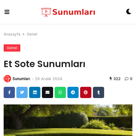
Skip
to
content
Anasayfa
»
Genel
Genel
Et Sote Sunumları
Sunumları
-
29 Aralık 2024
322
0