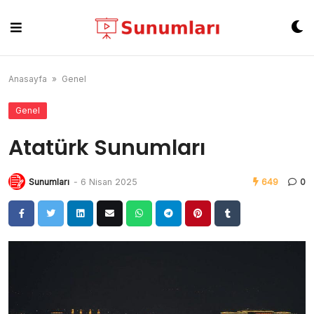
Skip
to
content
Anasayfa
»
Genel
Genel
Atatürk Sunumları
Sunumları
-
6 Nisan 2025
649
0