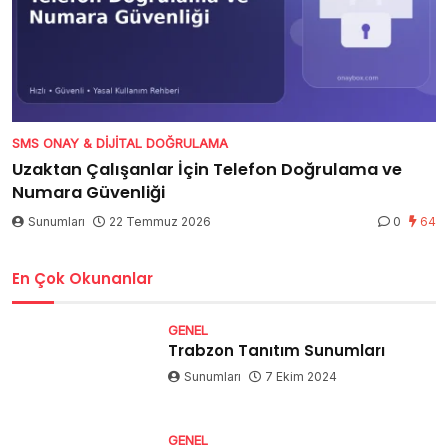
SMS ONAY & DIJITAL DOĞRULAMA
Uzaktan Çalışanlar İçin Telefon Doğrulama ve
Numara Güvenliği
Sunumları
22 Temmuz 2026
0
64
En Çok Okunanlar
GENEL
Trabzon Tanıtım Sunumları
Sunumları
7 Ekim 2024
GENEL