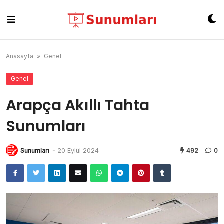
Skip
to
content
Anasayfa
»
Genel
Genel
Arapça Akıllı Tahta
Sunumları
Sunumları
-
20 Eylül 2024
492
0