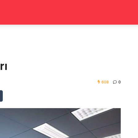
rı
608
0