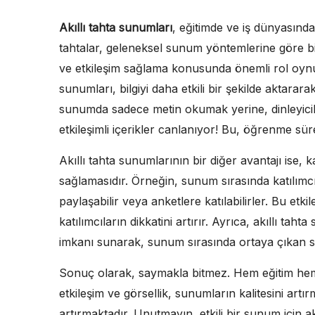
Akıllı tahta sunumları
, eğitimde ve iş dünyasınd
tahtalar, geleneksel sunum yöntemlerine göre bi
ve etkileşim sağlama konusunda önemli rol oynuyor
sunumları, bilgiyi daha etkili bir şekilde aktarar
sunumda sadece metin okumak yerine, dinleyicile
etkileşimli içerikler canlanıyor! Bu, öğrenme süre
Akıllı tahta sunumlarının bir diğer avantajı ise, ka
sağlamasıdır. Örneğin, sunum sırasında katılımcıla
paylaşabilir veya anketlere katılabilirler. Bu etk
katılımcıların dikkatini artırır. Ayrıca, akıllı tah
imkanı sunarak, sunum sırasında ortaya çıkan sor
Sonuç olarak, saymakla bitmez. Hem eğitim he
etkileşim ve görsellik, sunumların kalitesini artırm
artırmaktadır. Unutmayın, etkili bir sunum için ak