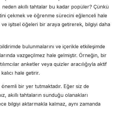
eki, neden akıllı tahtalar bu kadar popüler? Çünkü
katini çekmek ve öğrenme sürecini eğlenceli hale
 işitsel öğeleri bir araya getirerek, bilgiyi daha
 bildirimde bulunmalarını ve içerikle etkileşimde
ılarında vazgeçilmez hale gelmiştir. Örneğin, bir
tılımcılar anketler veya quizler aracılığıyla aktif
lıcı hale getirir.
nemli bir yer tutmaktadır. Eğer siz de
ız, akıllı tahtaların sunduğu olanakları
dece bilgiyi aktarmakla kalmaz, aynı zamanda