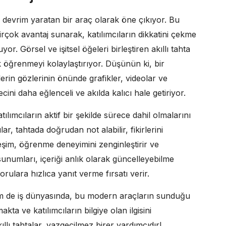
a devrim yaratan bir araç olarak öne çıkıyor. Bu
rçok avantaj sunarak, katılımcıların dikkatini çekme
. Görsel ve işitsel öğeleri birleştiren akıllı tahta
ak öğrenmeyi kolaylaştırıyor. Düşünün ki, bir
rin gözlerinin önünde grafikler, videolar ve
cini daha eğlenceli ve akılda kalıcı hale getiriyor.
tılımcıların aktif bir şekilde sürece dahil olmalarını
r, tahtada doğrudan not alabilir, fikirlerini
ileşim, öğrenme deneyimini zenginleştirir ve
ta sunumları, içeriği anlık olarak güncelleyebilme
ulara hızlıca yanıt verme fırsatı verir.
m de iş dünyasında, bu modern araçların sunduğu
akta ve katılımcıların bilgiye olan ilgisini
ıllı tahtalar, vazgeçilmez birer yardımcıdır!