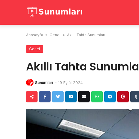
Skip
to
content
Anasayfa
»
Genel
»
Akıllı Tahta Sunumları
Genel
Akıllı Tahta Sunumla
Sunumları
-
19 Eylül 2024