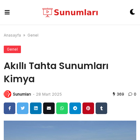
Skip
to
content
Anasayfa
»
Genel
Genel
Akıllı Tahta Sunumları
Kimya
Sunumları
-
28 Mart 2025
369
0