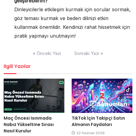
geliştirebilirim?
Dinleyicilerle etkileşim kurmak için sorular sormak,
göz teması kurmak ve beden dilinizi etkin
kullanmak önemlidir. Kendinizi rahat hissetmek için
pratik yapmayı unutmayın!
Yazı
« Önceki Yazı
Sonraki Yazı »
gezinmesi
İlgili Yazılar
Maç Öncesi Isınmada
TikTok İçin Takipçi Satın
Nabız Yükseltme Sırası
Almanın Faydaları
Nasıl Kurulur
22 Haziran 2026