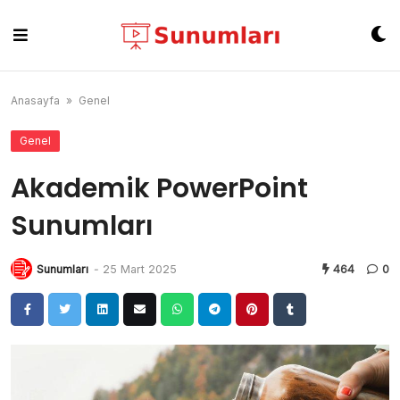
Skip
to
content
Anasayfa
»
Genel
Genel
Akademik PowerPoint
Sunumları
Sunumları
-
25 Mart 2025
464
0