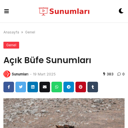
Skip
to
content
Anasayfa
»
Genel
Genel
Açık Büfe Sunumları
Sunumları
-
19 Mart 2025
383
0