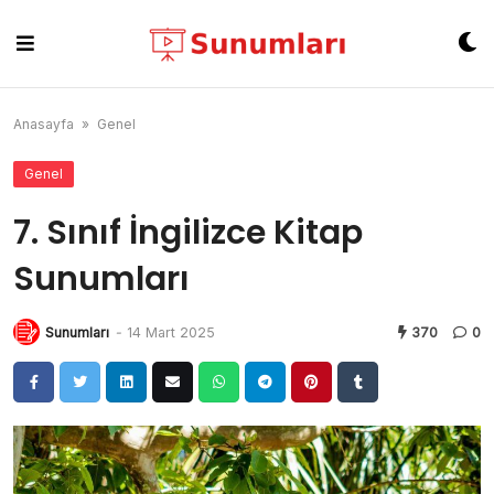
Skip
to
content
Anasayfa
»
Genel
Genel
7. Sınıf İngilizce Kitap
Sunumları
Sunumları
-
14 Mart 2025
370
0