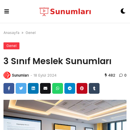
Skip
to
content
Anasayfa
»
Genel
Genel
3 Sınıf Meslek Sunumları
Sunumları
-
18 Eylül 2024
482
0